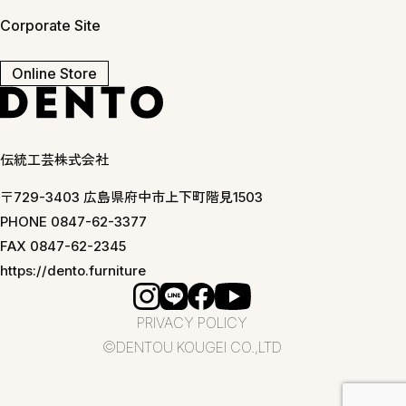
Corporate Site
Online Store
伝統工芸株式会社
〒729-3403 広島県府中市上下町階見1503
PHONE 0847-62-3377
FAX 0847-62-2345
https://dento.furniture
PRIVACY POLICY
©DENTOU KOUGEI CO.,LTD